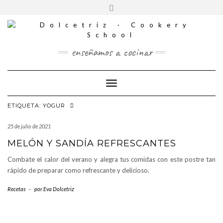
CONTACTO
Saltar
Alternar
al
REDES
la
contenido
SOCIALES
cabecera
enseñamos a cocinar
Cambiar modo de navegación
ETIQUETA:
YOGUR
25 de julio de 2021
MELÓN Y SANDÍA REFRESCANTES
Combate el calor del verano y alegra tus comidas con este postre tan
rápido de preparar como refrescante y delicioso.
Recetas
-
por
Eva Dolcetriz