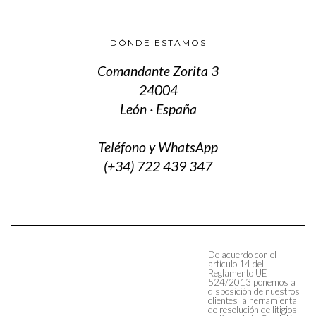
DÓNDE ESTAMOS
Comandante Zorita 3
24004
León · España
Teléfono y WhatsApp
(+34) 722 439 347
De acuerdo con el
artículo 14 del
Reglamento UE
524/2013 ponemos a
disposición de nuestros
clientes la herramienta
de resolución de litigios