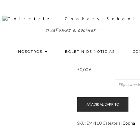
enseñamos a cocinar
S
NOSOTROS
BOLETÍN DE NOTICIAS
CO
50,00
€
TICKET
WECOOK
AÑADIR AL CARRITO
·
SAN
VALENTÍN
SKU:
EM-110
Categoría:
Cocina
DE
CHOCOLATE