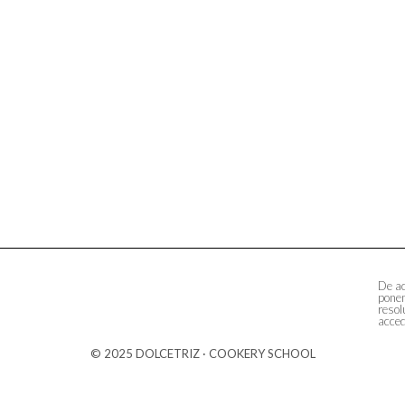
De ac
ponem
resol
acced
© 2025 DOLCETRIZ · COOKERY SCHOOL