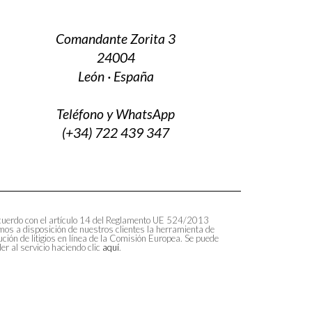
Comandante Zorita 3
24004
León · España
Teléfono y WhatsApp
(+34) 722 439 347
uerdo con el artículo 14 del Reglamento UE 524/2013
os a disposición de nuestros clientes la herramienta de
ución de litigios en línea de la Comisión Europea. Se puede
er al servicio haciendo clic
aquí
.