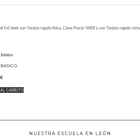
CANTIDAD
heekToCheek con Tarjeta regalo física, Clase Precio !WEB y con Tarjeta regalo vir
 BÁSICO
€
 AL CARRITO
NUESTRA ESCUELA EN LEÓN