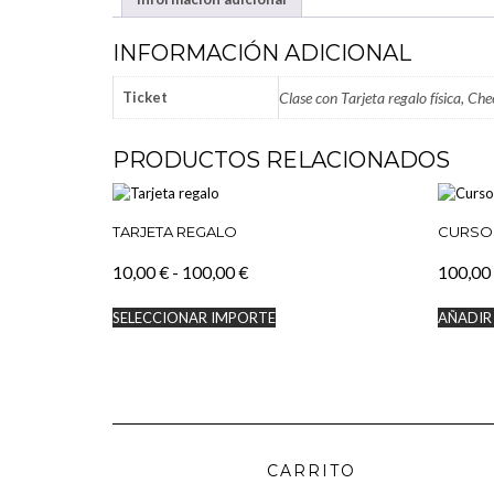
INFORMACIÓN ADICIONAL
Ticket
Clase con Tarjeta regalo física, C
PRODUCTOS RELACIONADOS
TARJETA REGALO
CURSO
Rango
10,00
€
-
100,00
€
100,00
de
Este
SELECCIONAR IMPORTE
AÑADIR
precios:
producto
tiene
desde
múltiples
10,00 €
variantes.
hasta
Las
100,00 €
opciones
se
pueden
CARRITO
elegir