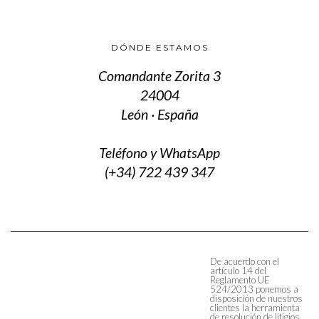
DÓNDE ESTAMOS
Comandante Zorita 3
24004
León · España
Teléfono y WhatsApp
(+34) 722 439 347
De acuerdo con el
artículo 14 del
Reglamento UE
524/2013 ponemos a
disposición de nuestros
clientes la herramienta
de resolución de litigios