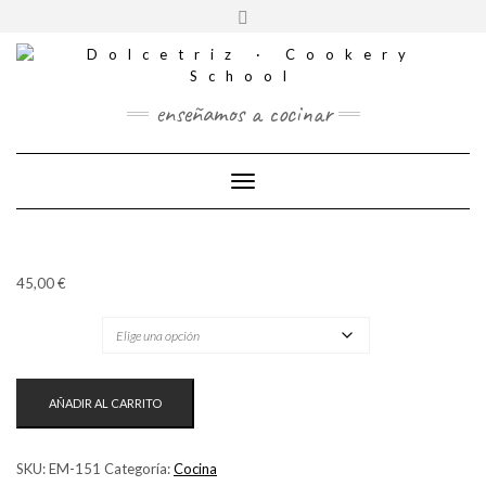
CONTACTO
Saltar
Alternar
al
REDES
la
contenido
SOCIALES
cabecera
enseñamos a cocinar
Cambiar modo de navegación
45,00
€
TICKET
UN
AÑADIR AL CARRITO
PICOTEO
QUE
ENAMORA
SKU:
EM-151
Categoría:
Cocina
CANTIDAD