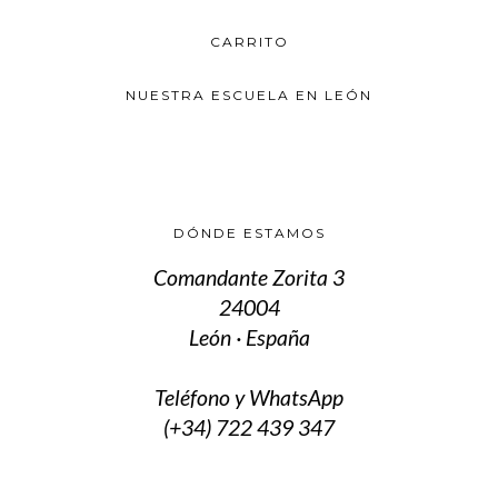
se
pueden
CARRITO
elegir
en
la
NUESTRA ESCUELA EN LEÓN
página
de
producto
DÓNDE ESTAMOS
Comandante Zorita 3
24004
León · España
Teléfono y WhatsApp
(+34) 722 439 347