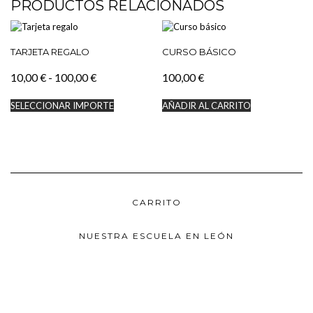
PRODUCTOS RELACIONADOS
TARJETA REGALO
CURSO BÁSICO
Rango
10,00
€
-
100,00
€
100,00
€
de
Este
SELECCIONAR IMPORTE
AÑADIR AL CARRITO
precios:
producto
tiene
desde
múltiples
10,00 €
variantes.
hasta
Las
100,00 €
opciones
se
pueden
CARRITO
elegir
en
la
NUESTRA ESCUELA EN LEÓN
página
de
producto