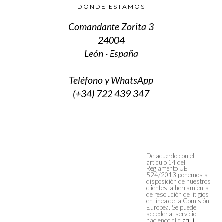
DÓNDE ESTAMOS
Comandante Zorita 3
24004
León · España
Teléfono y WhatsApp
(+34) 722 439 347
De acuerdo con el
artículo 14 del
Reglamento UE
524/2013 ponemos a
disposición de nuestros
clientes la herramienta
de resolución de litigios
en línea de la Comisión
Europea. Se puede
acceder al servicio
haciendo clic
aquí
.