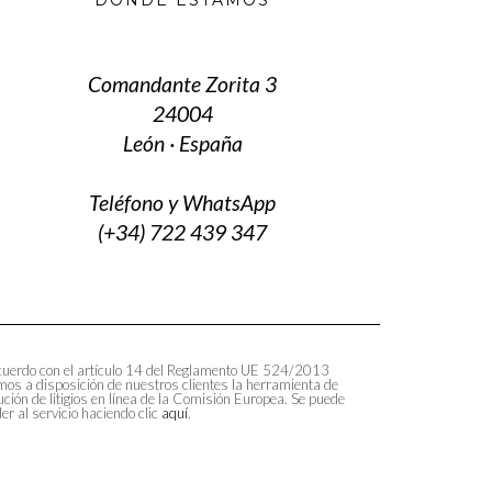
Comandante Zorita 3
24004
León · España
Teléfono y WhatsApp
(+34) 722 439 347
uerdo con el artículo 14 del Reglamento UE 524/2013
os a disposición de nuestros clientes la herramienta de
ución de litigios en línea de la Comisión Europea. Se puede
er al servicio haciendo clic
aquí
.