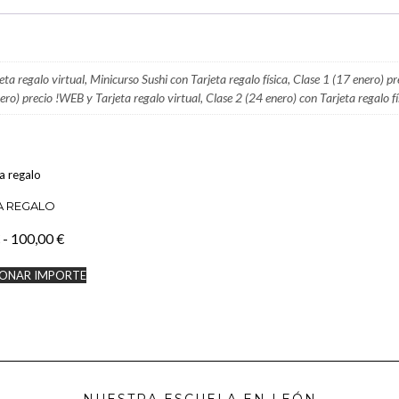
ta regalo virtual, Minicurso Sushi con Tarjeta regalo física, Clase 1 (17 enero) p
nero) precio !WEB y Tarjeta regalo virtual, Clase 2 (24 enero) con Tarjeta regalo fí
A REGALO
Rango
-
100,00
€
de
Este
IONAR IMPORTE
precios:
producto
tiene
desde
múltiples
10,00 €
variantes.
hasta
Las
100,00 €
opciones
se
pueden
NUESTRA ESCUELA EN LEÓN