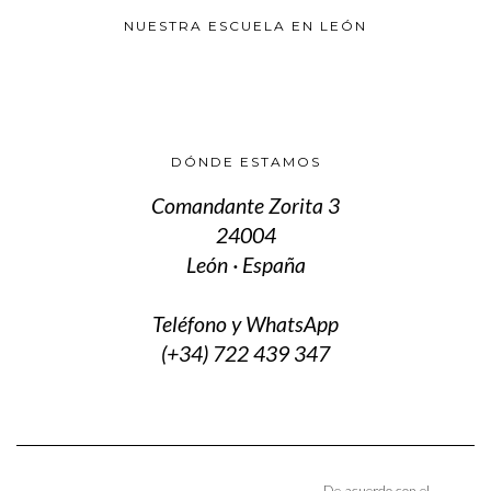
en
la
NUESTRA ESCUELA EN LEÓN
página
de
producto
DÓNDE ESTAMOS
Comandante Zorita 3
24004
León · España
Teléfono y WhatsApp
(+34) 722 439 347
De acuerdo con el