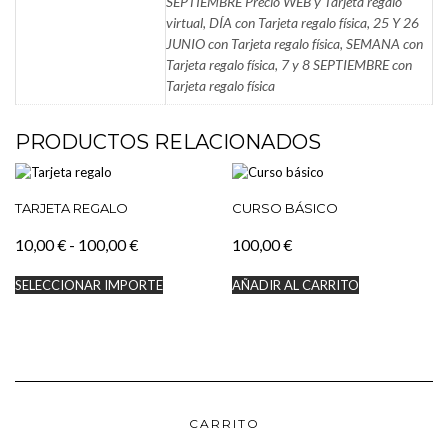
SEPTIEMBRE Precio WEB y Tarjeta regalo
virtual, DÍA con Tarjeta regalo física, 25 Y 26
JUNIO con Tarjeta regalo física, SEMANA con
Tarjeta regalo física, 7 y 8 SEPTIEMBRE con
Tarjeta regalo física
PRODUCTOS RELACIONADOS
TARJETA REGALO
CURSO BÁSICO
Rango
10,00
€
-
100,00
€
100,00
€
de
Este
SELECCIONAR IMPORTE
AÑADIR AL CARRITO
precios:
producto
tiene
desde
múltiples
10,00 €
variantes.
hasta
Las
100,00 €
opciones
se
pueden
CARRITO
elegir