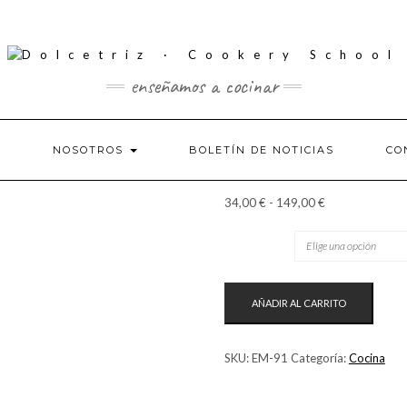
enseñamos a cocinar
S
NOSOTROS
BOLETÍN DE NOTICIAS
CO
Rango
34,00
€
-
149,00
€
de
TICKET
precios:
desde
34,00 €
MINICHEFS
hasta
AÑADIR AL CARRITO
VERANO
149,00 €
2024
CANTIDAD
SKU:
EM-91
Categoría:
Cocina