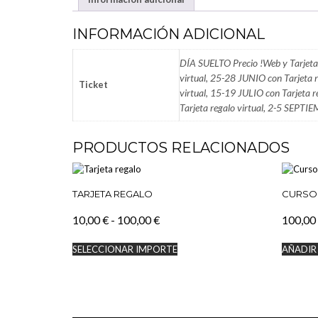
INFORMACIÓN ADICIONAL
DÍA SUELTO Precio !Web y Tarjeta
virtual, 25-28 JUNIO con Tarjeta r
Ticket
virtual, 15-19 JULIO con Tarjeta 
Tarjeta regalo virtual, 2-5 SEPTIE
PRODUCTOS RELACIONADOS
TARJETA REGALO
CURSO
Rango
10,00
€
-
100,00
€
100,00
de
Este
SELECCIONAR IMPORTE
AÑADIR
precios:
producto
tiene
desde
múltiples
10,00 €
variantes.
hasta
Las
100,00 €
opciones