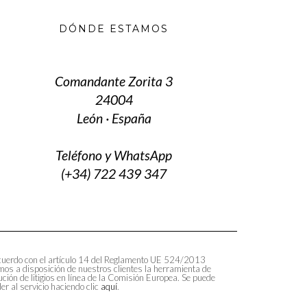
DÓNDE ESTAMOS
Comandante Zorita 3
24004
León · España
Teléfono y WhatsApp
(+34) 722 439 347
uerdo con el artículo 14 del Reglamento UE 524/2013
os a disposición de nuestros clientes la herramienta de
ución de litigios en línea de la Comisión Europea. Se puede
er al servicio haciendo clic
aquí
.