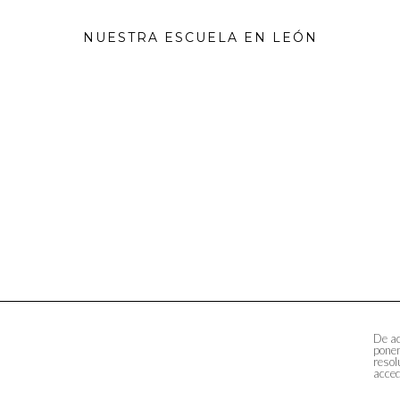
NUESTRA ESCUELA EN LEÓN
De ac
ponem
resol
acced