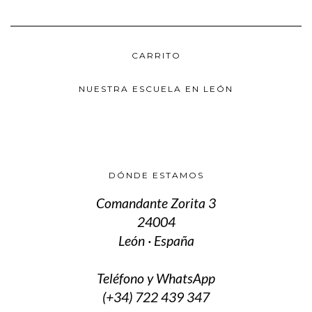
hasta
Las
100,00 €
opciones
se
pueden
CARRITO
elegir
en
la
NUESTRA ESCUELA EN LEÓN
página
de
producto
DÓNDE ESTAMOS
Comandante Zorita 3
24004
León · España
Teléfono y WhatsApp
(+34) 722 439 347