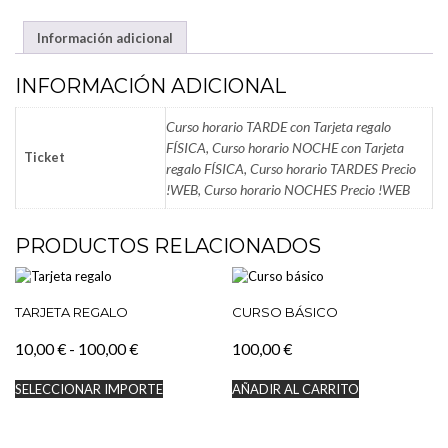
COCINA
Información adicional
CANTIDAD
INFORMACIÓN ADICIONAL
Curso horario TARDE con Tarjeta regalo
FÍSICA, Curso horario NOCHE con Tarjeta
Ticket
regalo FÍSICA, Curso horario TARDES Precio
!WEB, Curso horario NOCHES Precio !WEB
PRODUCTOS RELACIONADOS
TARJETA REGALO
CURSO BÁSICO
Rango
10,00
€
-
100,00
€
100,00
€
de
Este
SELECCIONAR IMPORTE
AÑADIR AL CARRITO
precios:
producto
tiene
desde
múltiples
10,00 €
variantes.