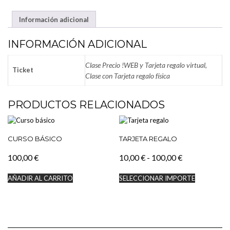
Información adicional
INFORMACIÓN ADICIONAL
Clase Precio !WEB y Tarjeta regalo virtual,
Ticket
Clase con Tarjeta regalo física
PRODUCTOS RELACIONADOS
CURSO BÁSICO
TARJETA REGALO
Rango
100,00
€
10,00
€
-
100,00
€
de
Este
AÑADIR AL CARRITO
SELECCIONAR IMPORTE
precios:
producto
tiene
desde
múltiples
10,00 €
variantes.
hasta
Las
100,00 €
opciones