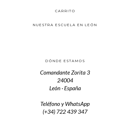
se
pueden
CARRITO
elegir
en
la
NUESTRA ESCUELA EN LEÓN
página
de
producto
DÓNDE ESTAMOS
Comandante Zorita 3
24004
León · España
Teléfono y WhatsApp
(+34) 722 439 347