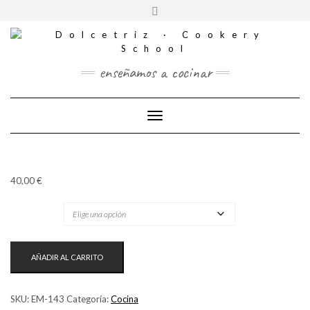
CONTACTO
Saltar
Alternar
al
REDES
la
contenido
SOCIALES
cabecera
enseñamos a cocinar
Cambiar modo de navegación
40,00
€
TICKET
COCINA
AÑADIR AL CARRITO
IMPRESCINDIBLE
·
MASAS
SKU:
EM-143
Categoría:
Cocina
CANTIDAD