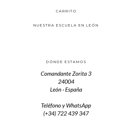
se
pueden
CARRITO
elegir
en
la
NUESTRA ESCUELA EN LEÓN
página
de
producto
DÓNDE ESTAMOS
Comandante Zorita 3
24004
León · España
Teléfono y WhatsApp
(+34) 722 439 347