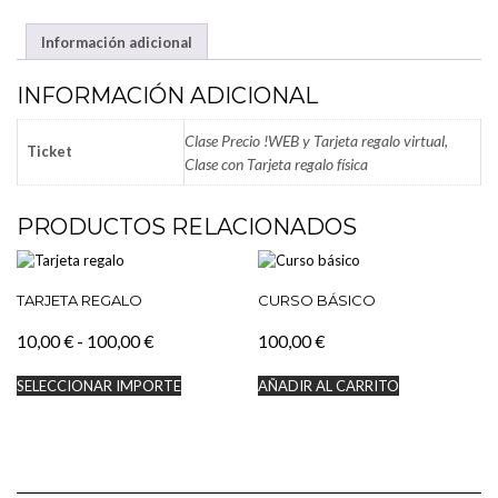
CERDO
Información adicional
CANTIDAD
INFORMACIÓN ADICIONAL
Clase Precio !WEB y Tarjeta regalo virtual,
Ticket
Clase con Tarjeta regalo física
PRODUCTOS RELACIONADOS
TARJETA REGALO
CURSO BÁSICO
Rango
10,00
€
-
100,00
€
100,00
€
de
Este
SELECCIONAR IMPORTE
AÑADIR AL CARRITO
precios:
producto
tiene
desde
múltiples
10,00 €
variantes.
hasta
Las
100,00 €
opciones