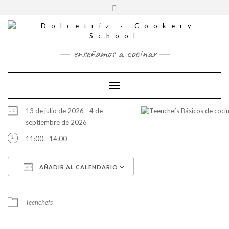
CONTACTO
Saltar
Alternar
al
REDES
la
contenido
SOCIALES
cabecera
enseñamos a cocinar
Cambiar modo de navegación
13 de julio de 2026 - 4 de
septiembre de 2026
11:00 - 14:00
AÑADIR AL CALENDARIO
Descargar ICS
Google Calendar
iCalendar
Office 365
Outlook Live
Teenchefs