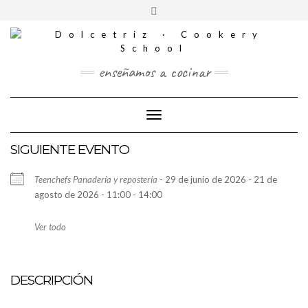
CONTACTO
Saltar
Alternar
al
REDES
la
contenido
SOCIALES
cabecera
enseñamos a cocinar
Cambiar modo de navegación
SIGUIENTE EVENTO
Teenchefs Panadería y repostería
- 29 de junio de 2026 - 21 de
agosto de 2026 - 11:00 - 14:00
Ver todo
DESCRIPCIÓN