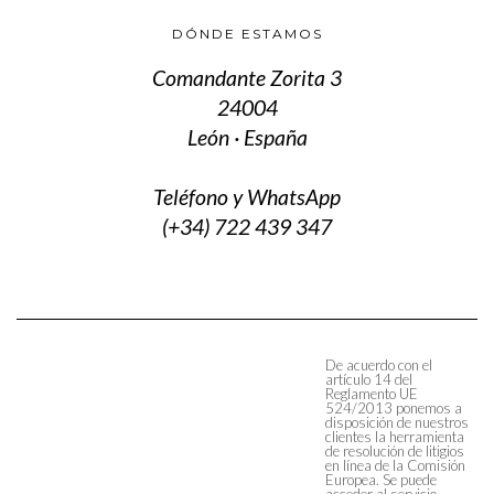
DÓNDE ESTAMOS
Comandante Zorita 3
24004
León · España
Teléfono y WhatsApp
(+34) 722 439 347
De acuerdo con el
artículo 14 del
Reglamento UE
524/2013 ponemos a
disposición de nuestros
clientes la herramienta
de resolución de litigios
en línea de la Comisión
Europea. Se puede
acceder al servicio