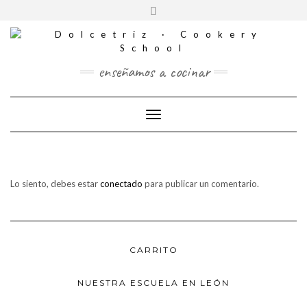
CONTACTO
Saltar
Alternar
al
REDES
la
contenido
SOCIALES
cabecera
enseñamos a cocinar
Cambiar modo de navegación
Lo siento, debes estar
conectado
para publicar un comentario.
CARRITO
NUESTRA ESCUELA EN LEÓN