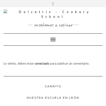
CONTACTO
Saltar
Alternar
al
REDES
la
contenido
SOCIALES
cabecera
enseñamos a cocinar
Cambiar modo de navegación
Lo siento, debes estar
conectado
para publicar un comentario.
CARRITO
NUESTRA ESCUELA EN LEÓN