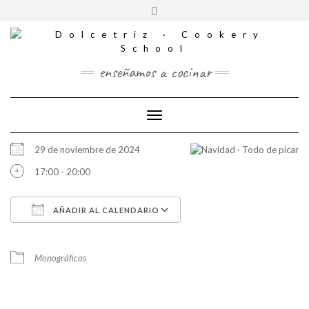
CONTACTO
Saltar
Alternar
al
REDES
la
contenido
SOCIALES
cabecera
enseñamos a cocinar
Cambiar modo de navegación
29 de noviembre de 2024
17:00 - 20:00
AÑADIR AL CALENDARIO
Descargar ICS
Google Calendar
iCalendar
Office 365
Outlook Live
Monográficos