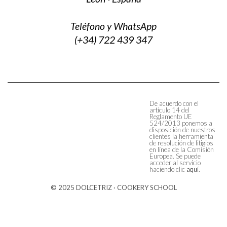
Teléfono y WhatsApp
(+34) 722 439 347
De acuerdo con el
artículo 14 del
Reglamento UE
524/2013 ponemos a
disposición de nuestros
clientes la herramienta
de resolución de litigios
en línea de la Comisión
Europea. Se puede
acceder al servicio
haciendo clic
aquí
.
© 2025 DOLCETRIZ · COOKERY SCHOOL