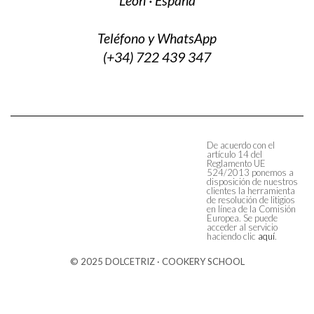
León · España
Teléfono y WhatsApp
(+34) 722 439 347
De acuerdo con el
artículo 14 del
Reglamento UE
524/2013 ponemos a
disposición de nuestros
clientes la herramienta
de resolución de litigios
en línea de la Comisión
Europea. Se puede
acceder al servicio
haciendo clic
aquí
.
© 2025 DOLCETRIZ · COOKERY SCHOOL