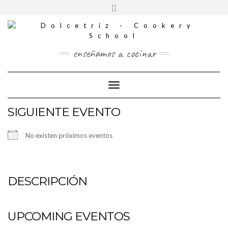
CONTACTO
Saltar
Alternar
al
REDES
la
contenido
SOCIALES
cabecera
enseñamos a cocinar
Cambiar modo de navegación
SIGUIENTE EVENTO
No existen próximos eventos
DESCRIPCIÓN
UPCOMING EVENTOS