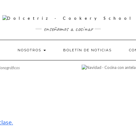
enseñamos a cocinar
S
NOSOTROS
BOLETÍN DE NOTICIAS
CO
onográficos
dar
iCalendar
Office 365
clase.