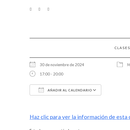
Saltar
CONTACTO
al
contenido
CLASE
30 de noviembre de 2024
M
17:00 - 20:00
AÑADIR AL CALENDARIO
Descargar ICS
Google Calen
Haz clic para ver la información de esta 