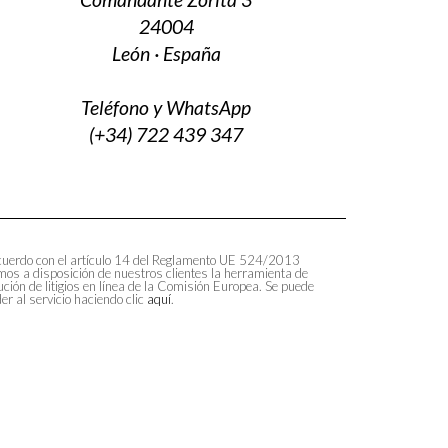
24004
León · España
Teléfono y WhatsApp
(+34) 722 439 347
uerdo con el artículo 14 del Reglamento UE 524/2013
os a disposición de nuestros clientes la herramienta de
ución de litigios en línea de la Comisión Europea. Se puede
er al servicio haciendo clic
aquí
.