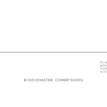
De ac
ponem
resol
acced
© 2025 DOLCETRIZ · COOKERY SCHOOL