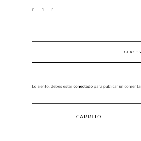
Saltar
CONTACTO
al
contenido
CLASE
Lo siento, debes estar
conectado
para publicar un comentar
CARRITO