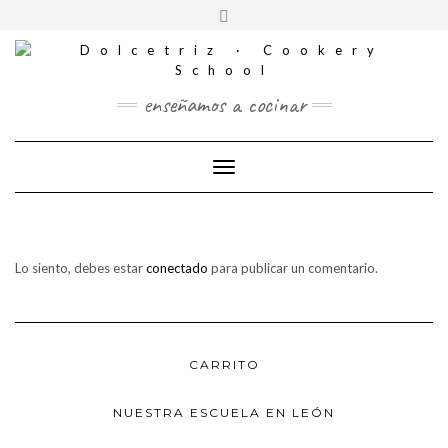
CONTACTO
Saltar
Alternar
al
REDES
la
contenido
SOCIALES
cabecera
enseñamos a cocinar
Cambiar modo de navegación
Lo siento, debes estar
conectado
para publicar un comentario.
CARRITO
NUESTRA ESCUELA EN LEÓN