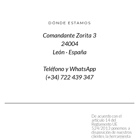
DÓNDE ESTAMOS
Comandante Zorita 3
24004
León · España
Teléfono y WhatsApp
(+34) 722 439 347
De acuerdo con el
artículo 14 del
Reglamento UE
524/2013 ponemos a
disposición de nuestros
clientes la herramienta