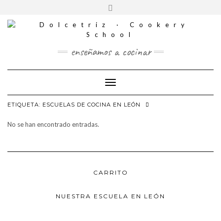
CONTACTO
Saltar
Alternar
al
REDES
la
contenido
SOCIALES
cabecera
enseñamos a cocinar
Cambiar modo de navegación
ETIQUETA:
ESCUELAS DE COCINA EN LEÓN
No se han encontrado entradas.
CARRITO
NUESTRA ESCUELA EN LEÓN