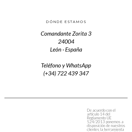
DÓNDE ESTAMOS
Comandante Zorita 3
24004
León · España
Teléfono y WhatsApp
(+34) 722 439 347
De acuerdo con el
artículo 14 del
Reglamento UE
524/2013 ponemos a
disposición de nuestros
clientes la herramienta