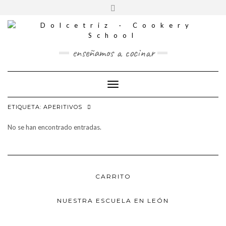
CONTACTO
Saltar
Alternar
al
REDES
la
contenido
SOCIALES
cabecera
enseñamos a cocinar
Cambiar modo de navegación
ETIQUETA:
APERITIVOS
No se han encontrado entradas.
CARRITO
NUESTRA ESCUELA EN LEÓN