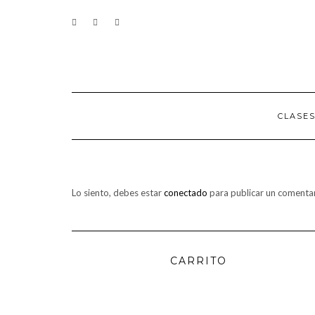
Saltar
CONTACTO
al
contenido
CLASE
Lo siento, debes estar
conectado
para publicar un comentar
CARRITO