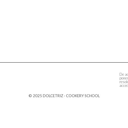
De ac
ponem
resol
acced
© 2025 DOLCETRIZ · COOKERY SCHOOL