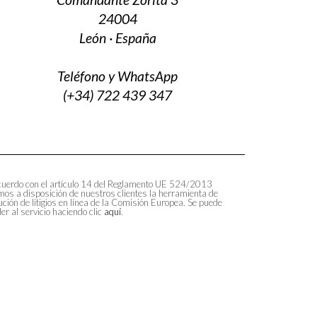
24004
León · España
Teléfono y WhatsApp
(+34) 722 439 347
uerdo con el artículo 14 del Reglamento UE 524/2013
os a disposición de nuestros clientes la herramienta de
ución de litigios en línea de la Comisión Europea. Se puede
er al servicio haciendo clic
aquí
.