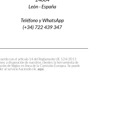
León · España
Teléfono y WhatsApp
(+34) 722 439 347
uerdo con el artículo 14 del Reglamento UE 524/2013
os a disposición de nuestros clientes la herramienta de
ución de litigios en línea de la Comisión Europea. Se puede
er al servicio haciendo clic
aquí
.