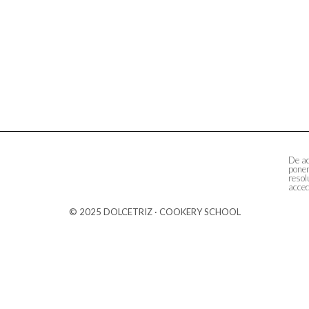
De ac
ponem
resol
acced
© 2025 DOLCETRIZ · COOKERY SCHOOL