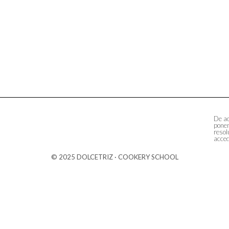
De ac
ponem
resol
acced
© 2025 DOLCETRIZ · COOKERY SCHOOL