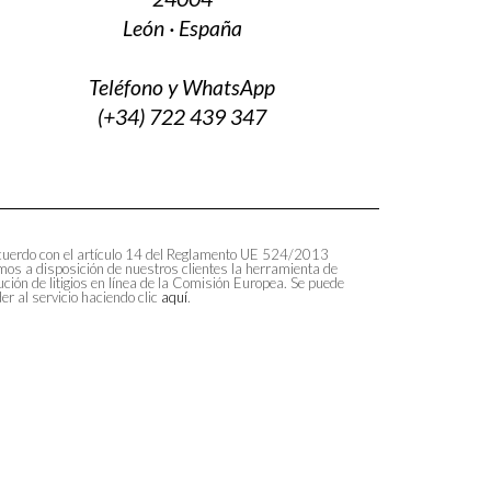
León · España
Teléfono y WhatsApp
(+34) 722 439 347
uerdo con el artículo 14 del Reglamento UE 524/2013
os a disposición de nuestros clientes la herramienta de
ución de litigios en línea de la Comisión Europea. Se puede
er al servicio haciendo clic
aquí
.