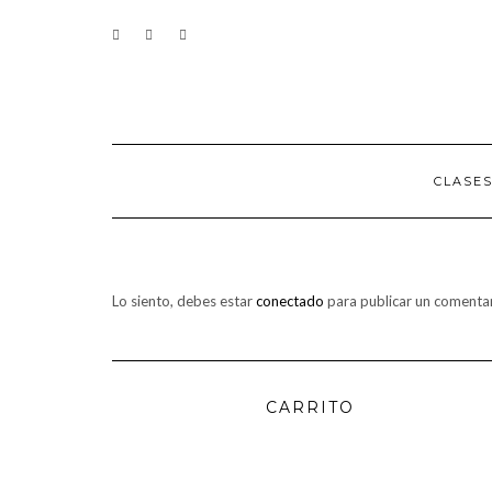
Saltar
CONTACTO
al
contenido
CLASE
Lo siento, debes estar
conectado
para publicar un comentar
CARRITO