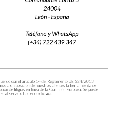
24004
León · España
Teléfono y WhatsApp
(+34) 722 439 347
uerdo con el artículo 14 del Reglamento UE 524/2013
os a disposición de nuestros clientes la herramienta de
ución de litigios en línea de la Comisión Europea. Se puede
er al servicio haciendo clic
aquí
.