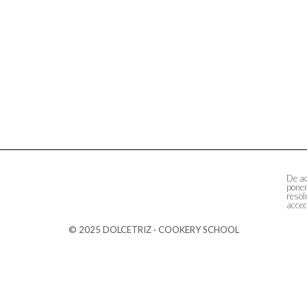
De ac
ponem
resol
acced
© 2025 DOLCETRIZ · COOKERY SCHOOL