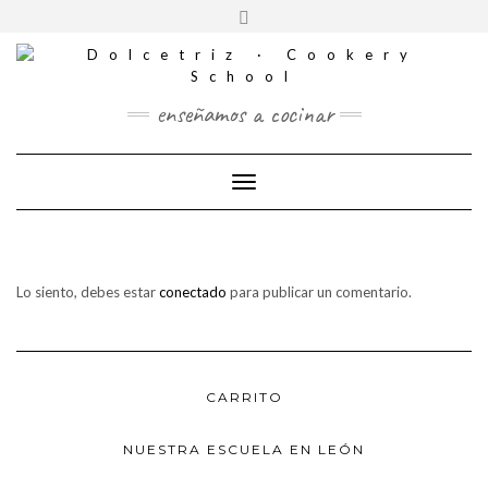
CONTACTO
Saltar
Alternar
al
REDES
la
contenido
SOCIALES
cabecera
enseñamos a cocinar
Cambiar modo de navegación
Lo siento, debes estar
conectado
para publicar un comentario.
CARRITO
NUESTRA ESCUELA EN LEÓN