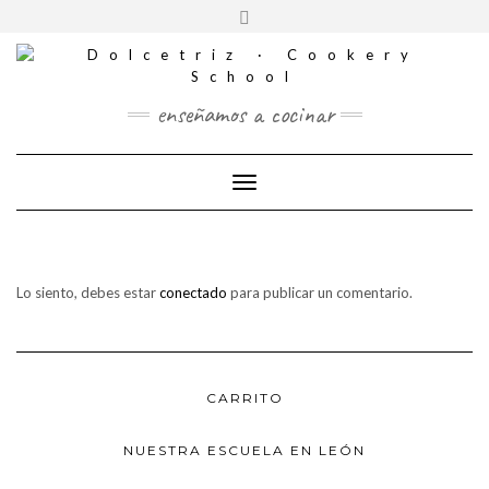
CONTACTO
Saltar
Alternar
al
REDES
la
contenido
SOCIALES
cabecera
enseñamos a cocinar
Cambiar modo de navegación
Lo siento, debes estar
conectado
para publicar un comentario.
CARRITO
NUESTRA ESCUELA EN LEÓN