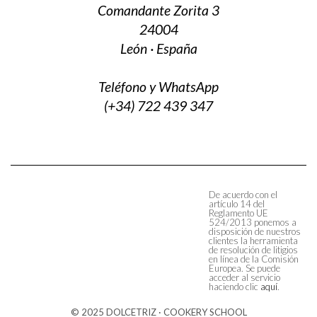
Comandante Zorita 3
24004
León · España
Teléfono y WhatsApp
(+34) 722 439 347
De acuerdo con el
artículo 14 del
Reglamento UE
524/2013 ponemos a
disposición de nuestros
clientes la herramienta
de resolución de litigios
en línea de la Comisión
Europea. Se puede
acceder al servicio
haciendo clic
aquí
.
© 2025 DOLCETRIZ · COOKERY SCHOOL