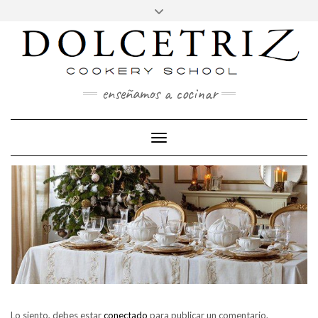
CONTACTO
Saltar
Alternar
al
REDES
la
contenido
SOCIALES
cabecera
enseñamos a cocinar
Cambiar modo de navegación
Lo siento, debes estar
conectado
para publicar un comentario.