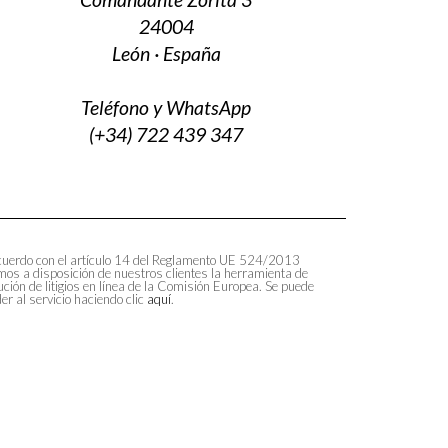
24004
León · España
Teléfono y WhatsApp
(+34) 722 439 347
uerdo con el artículo 14 del Reglamento UE 524/2013
os a disposición de nuestros clientes la herramienta de
ución de litigios en línea de la Comisión Europea. Se puede
er al servicio haciendo clic
aquí
.