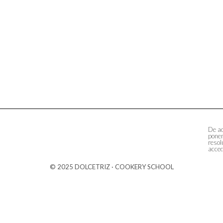
De ac
ponem
resol
acced
© 2025 DOLCETRIZ · COOKERY SCHOOL