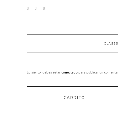
Saltar
CONTACTO
al
contenido
CLASE
Lo siento, debes estar
conectado
para publicar un comentar
CARRITO