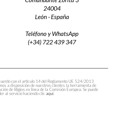
24004
León · España
Teléfono y WhatsApp
(+34) 722 439 347
uerdo con el artículo 14 del Reglamento UE 524/2013
os a disposición de nuestros clientes la herramienta de
ución de litigios en línea de la Comisión Europea. Se puede
er al servicio haciendo clic
aquí
.