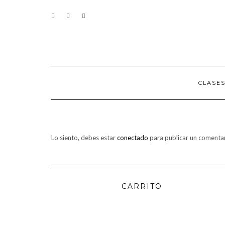
Saltar
CONTACTO
al
contenido
CLASE
Lo siento, debes estar
conectado
para publicar un comentar
CARRITO