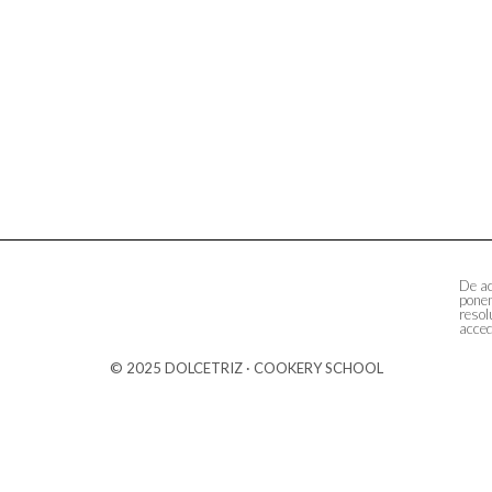
De ac
ponem
resol
acced
© 2025 DOLCETRIZ · COOKERY SCHOOL