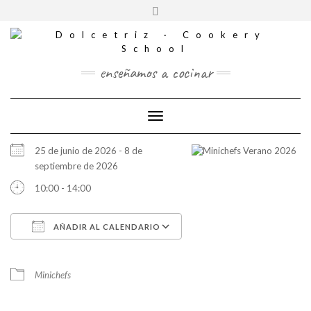
CONTACTO
Saltar
Alternar
al
REDES
la
contenido
SOCIALES
cabecera
enseñamos a cocinar
Cambiar modo de navegación
25 de junio de 2026 - 8 de
septiembre de 2026
10:00 - 14:00
AÑADIR AL CALENDARIO
Descargar ICS
Google Calendar
iCalendar
Office 365
Outlook Live
Minichefs