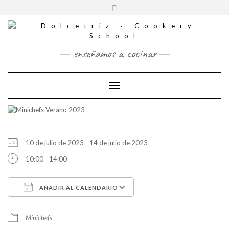
CONTACTO
Saltar
Alternar
al
REDES
la
contenido
SOCIALES
cabecera
enseñamos a cocinar
Cambiar modo de navegación
10 de julio de 2023 - 14 de julio de 2023
10:00 - 14:00
AÑADIR AL CALENDARIO
Descargar ICS
Google Calendar
Minichefs