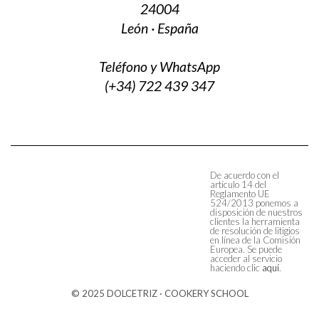
24004
León · España
Teléfono y WhatsApp
(+34) 722 439 347
De acuerdo con el
artículo 14 del
Reglamento UE
524/2013 ponemos a
disposición de nuestros
clientes la herramienta
de resolución de litigios
en línea de la Comisión
Europea. Se puede
acceder al servicio
haciendo clic
aquí
.
© 2025 DOLCETRIZ · COOKERY SCHOOL