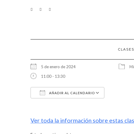
Saltar
CONTACTO
al
contenido
CLASE
5 de enero de 2024
Mi
11:00 - 13:30
AÑADIR AL CALENDARIO
Descargar ICS
Google Calendar
iCalendar
Office 365
Outlook Live
Ver toda la información sobre estas clas