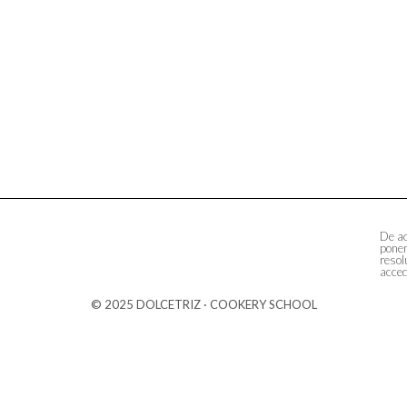
De ac
ponem
resol
acced
© 2025 DOLCETRIZ · COOKERY SCHOOL