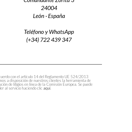
24004
León · España
Teléfono y WhatsApp
(+34) 722 439 347
uerdo con el artículo 14 del Reglamento UE 524/2013
os a disposición de nuestros clientes la herramienta de
ución de litigios en línea de la Comisión Europea. Se puede
er al servicio haciendo clic
aquí
.