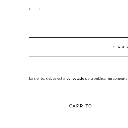
Saltar
CONTACTO
al
contenido
CLASE
Lo siento, debes estar
conectado
para publicar un comentar
CARRITO