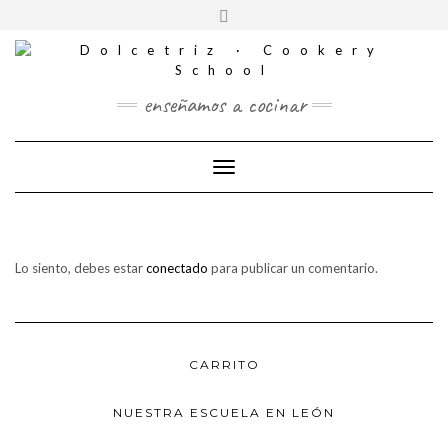
CONTACTO
Saltar
Alternar
al
REDES
la
contenido
SOCIALES
cabecera
enseñamos a cocinar
Cambiar modo de navegación
Lo siento, debes estar
conectado
para publicar un comentario.
CARRITO
NUESTRA ESCUELA EN LEÓN