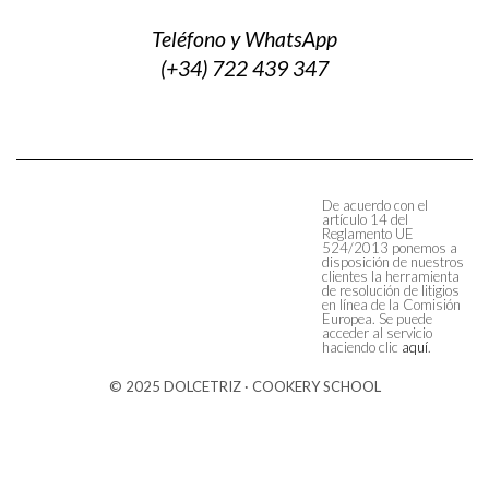
Teléfono y WhatsApp
(+34) 722 439 347
De acuerdo con el
artículo 14 del
Reglamento UE
524/2013 ponemos a
disposición de nuestros
clientes la herramienta
de resolución de litigios
en línea de la Comisión
Europea. Se puede
acceder al servicio
haciendo clic
aquí
.
© 2025 DOLCETRIZ · COOKERY SCHOOL