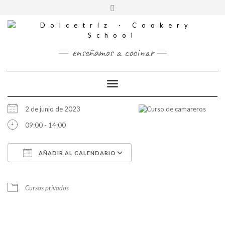
CONTACTO
Saltar
Alternar
al
REDES
la
contenido
SOCIALES
cabecera
enseñamos a cocinar
Cambiar modo de navegación
2 de junio de 2023
09:00 - 14:00
AÑADIR AL CALENDARIO
Descargar ICS
Google Calendar
iCalendar
Office 365
Outlook Live
Cursos privados