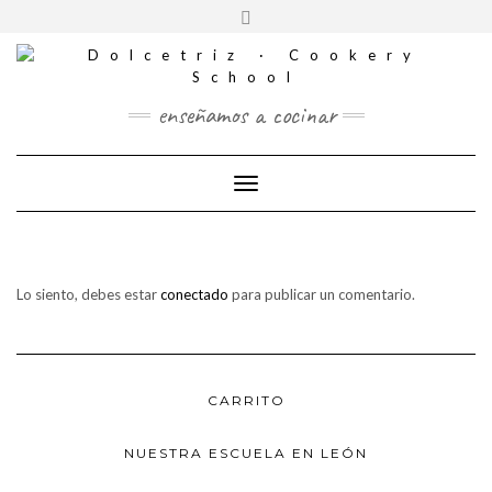
CONTACTO
Saltar
Alternar
al
REDES
la
contenido
SOCIALES
cabecera
enseñamos a cocinar
Cambiar modo de navegación
Lo siento, debes estar
conectado
para publicar un comentario.
CARRITO
NUESTRA ESCUELA EN LEÓN