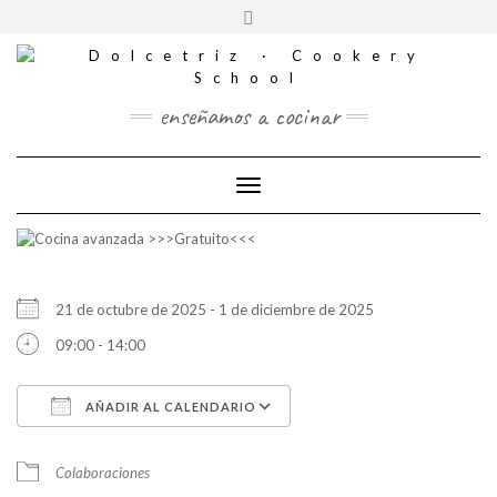
CONTACTO
Saltar
Alternar
al
REDES
la
contenido
SOCIALES
cabecera
enseñamos a cocinar
Cambiar modo de navegación
21 de octubre de 2025 - 1 de diciembre de 2025
09:00 - 14:00
AÑADIR AL CALENDARIO
Descargar ICS
Google Calendar
Colaboraciones