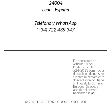
24004
León · España
Teléfono y WhatsApp
(+34) 722 439 347
De acuerdo con el
artículo 14 del
Reglamento UE
524/2013 ponemos a
disposición de nuestros
clientes la herramienta
de resolución de litigios
en línea de la Comisión
Europea. Se puede
acceder al servicio
haciendo clic
aquí
.
© 2025 DOLCETRIZ · COOKERY SCHOOL