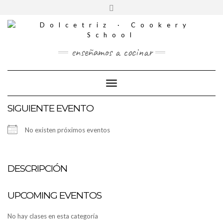
CONTACTO
Saltar
Alternar
al
REDES
la
contenido
SOCIALES
cabecera
enseñamos a cocinar
Cambiar modo de navegación
SIGUIENTE EVENTO
No existen próximos eventos
DESCRIPCIÓN
UPCOMING EVENTOS
No hay clases en esta categoría