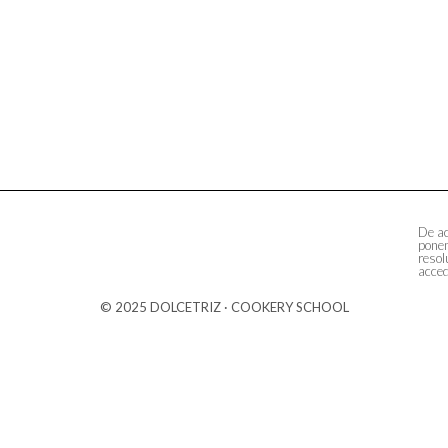
De ac
ponem
resol
acced
© 2025 DOLCETRIZ · COOKERY SCHOOL