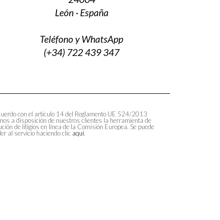
León · España
Teléfono y WhatsApp
(+34) 722 439 347
uerdo con el artículo 14 del Reglamento UE 524/2013
os a disposición de nuestros clientes la herramienta de
ución de litigios en línea de la Comisión Europea. Se puede
er al servicio haciendo clic
aquí
.