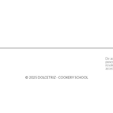
De ac
ponem
resol
acced
© 2025 DOLCETRIZ · COOKERY SCHOOL