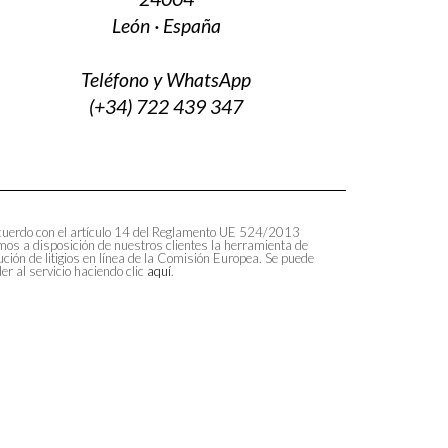
León · España
Teléfono y WhatsApp
(+34) 722 439 347
uerdo con el artículo 14 del Reglamento UE 524/2013
os a disposición de nuestros clientes la herramienta de
ución de litigios en línea de la Comisión Europea. Se puede
er al servicio haciendo clic
aquí
.