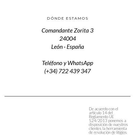
DÓNDE ESTAMOS
Comandante Zorita 3
24004
León · España
Teléfono y WhatsApp
(+34) 722 439 347
De acuerdo con el
artículo 14 del
Reglamento UE
524/2013 ponemos a
disposición de nuestros
clientes la herramienta
de resolución de litigios