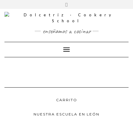
CONTACTO
Saltar
Alternar
al
REDES
la
contenido
SOCIALES
cabecera
enseñamos a cocinar
Cambiar modo de navegación
CARRITO
NUESTRA ESCUELA EN LEÓN