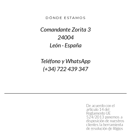
DÓNDE ESTAMOS
Comandante Zorita 3
24004
León · España
Teléfono y WhatsApp
(+34) 722 439 347
De acuerdo con el
artículo 14 del
Reglamento UE
524/2013 ponemos a
disposición de nuestros
clientes la herramienta
de resolución de litigios