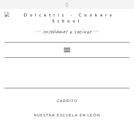
CONTACTO
Saltar
Alternar
al
REDES
la
contenido
SOCIALES
cabecera
enseñamos a cocinar
Cambiar modo de navegación
CARRITO
NUESTRA ESCUELA EN LEÓN