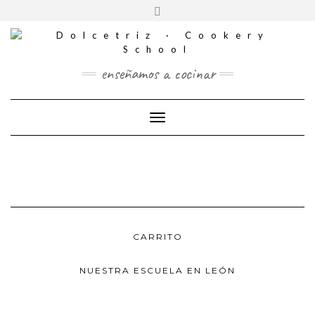
CONTACTO
Saltar
Alternar
al
REDES
la
contenido
SOCIALES
cabecera
enseñamos a cocinar
Cambiar modo de navegación
CARRITO
NUESTRA ESCUELA EN LEÓN