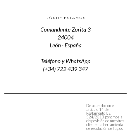
DÓNDE ESTAMOS
Comandante Zorita 3
24004
León · España
Teléfono y WhatsApp
(+34) 722 439 347
De acuerdo con el
artículo 14 del
Reglamento UE
524/2013 ponemos a
disposición de nuestros
clientes la herramienta
de resolución de litigios