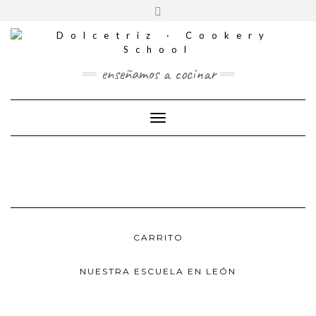
CONTACTO
Saltar
Alternar
al
REDES
la
contenido
SOCIALES
cabecera
enseñamos a cocinar
Cambiar modo de navegación
CARRITO
NUESTRA ESCUELA EN LEÓN