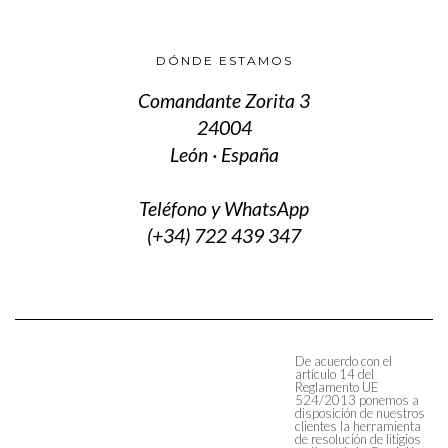
DÓNDE ESTAMOS
Comandante Zorita 3
24004
León · España
Teléfono y WhatsApp
(+34) 722 439 347
De acuerdo con el
artículo 14 del
Reglamento UE
524/2013 ponemos a
disposición de nuestros
clientes la herramienta
de resolución de litigios