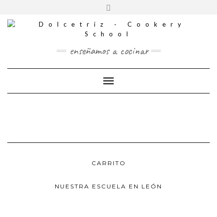
CONTACTO
Saltar
Alternar
al
REDES
la
contenido
SOCIALES
cabecera
enseñamos a cocinar
Cambiar modo de navegación
CARRITO
NUESTRA ESCUELA EN LEÓN