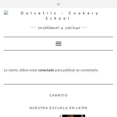
CONTACTO
Saltar
Alternar
al
REDES
la
contenido
SOCIALES
cabecera
enseñamos a cocinar
Cambiar modo de navegación
Lo siento, debes estar
conectado
para publicar un comentario.
CARRITO
NUESTRA ESCUELA EN LEÓN