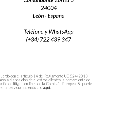
24004
León · España
Teléfono y WhatsApp
(+34) 722 439 347
uerdo con el artículo 14 del Reglamento UE 524/2013
os a disposición de nuestros clientes la herramienta de
ución de litigios en línea de la Comisión Europea. Se puede
er al servicio haciendo clic
aquí
.