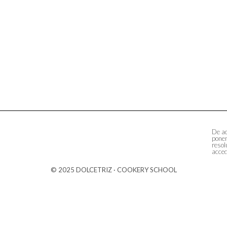
De ac
ponem
resol
acced
© 2025 DOLCETRIZ · COOKERY SCHOOL