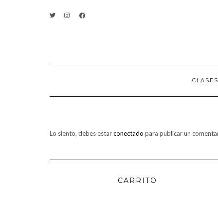
Saltar
CONTACTO
al
contenido
CLASE
Lo siento, debes estar
conectado
para publicar un comentar
CARRITO